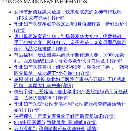
CONGRA MARIE NEWS INFORMATION
女神节超值优惠大放送，快来领取您的女神节特权吧
（PS文末有惊喜）
[详情]
华北妇产医院孕妇学校2021年3月份课程表，新鲜出炉！
[详情]
唐山母婴淘宝嘉年华：到场领豪华大礼包，疼爱挑战、
手工包被大赛、网红打卡、亲子游乐，众多母婴品牌百
余种商品抄底抢购！
[详情]
节后福利：唐山最美妈妈亲子照评选大赛，10000元豪
礼、西双版纳5日游，等众多豪华大礼任性拿！
[详情]
华北妇产医院喜报：继发不孕5年，漫漫求子路，一朝喜
圆父母梦、成功诞下“小公举”！
[详情]
感恩·相伴·成长 华北妇产医院产康中心五周年店庆感恩
回馈，丰厚大礼等您来
[详情]
伸出手臂·让爱延续：唐山华北妇产医院组织员工无偿献
血，弘扬抗疫精神！
[详情]
华北妇产医院“女性专属福利”女性健康检查特惠活动开
始啦！
[详情]
课程预告！产康专家带您了解产后康复知识
[详情]
8.19中国医师节,致敬最美“医”瞬间!
[详情]
万万没想到,孕期瑜伽还有这些好处
[详情]