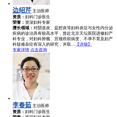
边绍芹
主治医师
资质：
妇科门诊医生
荣誉：
资深妇科专家
擅长领域：
对阴道炎、盆腔炎等妇科炎症与女性内分泌
疾病的诊治具有较高水平，曾赴北京天坛医院进修妇产
科专业，对妇科肿瘤、宫颈癌前病变、不孕不育及妇产
科疑难杂症有深入的研究，并取…
【详细】
专家详情
点击咨询
李春茹
主治医师
资质：
妇科门诊医生